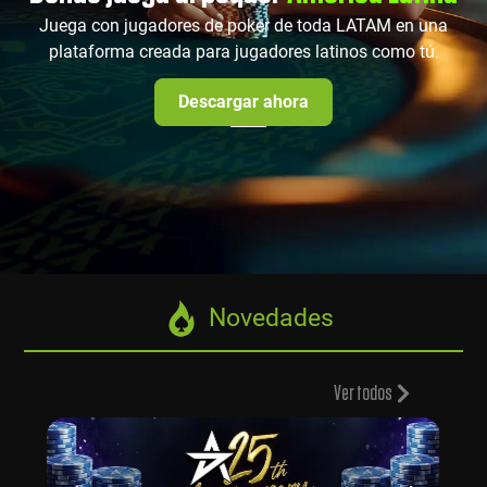
Juega con jugadores de poker de toda LATAM en una
plataforma creada para jugadores latinos como tú.
Descargar ahora
Novedades
Ver todos