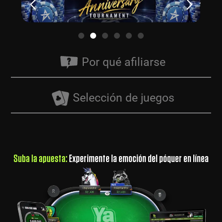
Por qué afiliarse
Selección de juegos
Suba la apuesta:
Experimente la emoción del póquer en línea