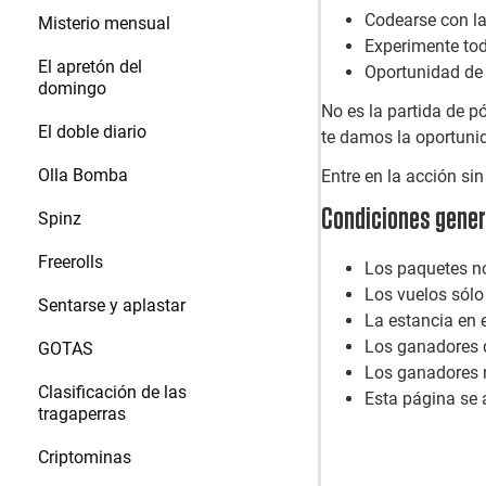
Codearse con la 
Misterio mensual
Experimente todo
El apretón del
Oportunidad de 
domingo
No es la partida de pó
El doble diario
te damos la oportunid
Olla Bomba
Entre en la acción sin
Condiciones gener
Spinz
Freerolls
Los paquetes no
Los vuelos sólo 
Sentarse y aplastar
La estancia en e
Los ganadores d
GOTAS
Los ganadores n
Clasificación de las
Esta página se a
tragaperras
Criptominas