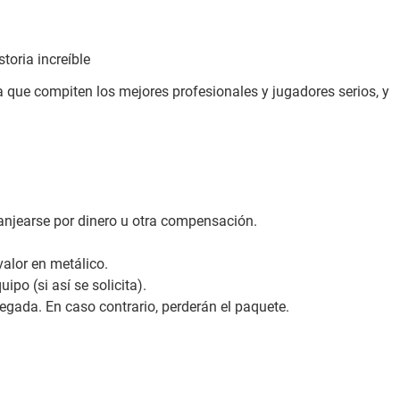
toria increíble
 la que compiten los mejores profesionales y jugadores serios, y
canjearse por dinero u otra compensación.
valor en metálico.
po (si así se solicita).
gada. En caso contrario, perderán el paquete.