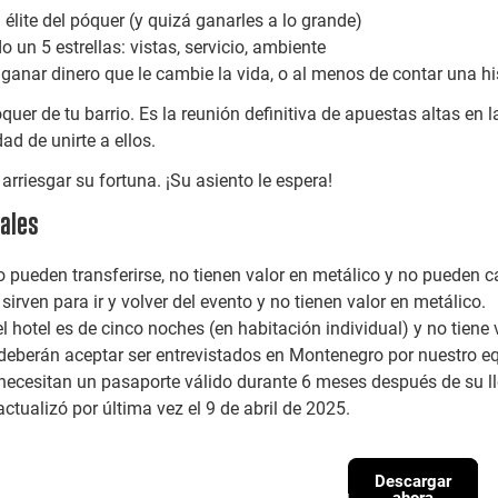
élite del póquer (y quizá ganarles a lo grande)
 un 5 estrellas: vistas, servicio, ambiente
ganar dinero que le cambie la vida, o al menos de contar una his
quer de tu barrio. Es la reunión definitiva de apuestas altas en
ad de unirte a ellos.
 arriesgar su fortuna. ¡Su asiento le espera!
ales
 pueden transferirse, no tienen valor en metálico y no pueden 
sirven para ir y volver del evento y no tienen valor en metálico.
l hotel es de cinco noches (en habitación individual) y no tiene 
eberán aceptar ser entrevistados en Montenegro por nuestro equi
ecesitan un pasaporte válido durante 6 meses después de su lle
ctualizó por última vez el 9 de abril de 2025.
Descargar