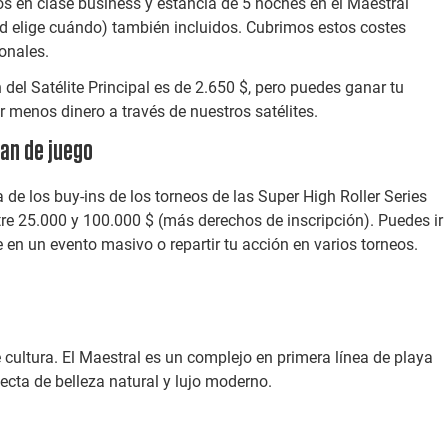
s en clase business y estancia de 5 noches en el Maestral
ed elige cuándo) también incluidos. Cubrimos estos costes
onales.
n del Satélite Principal es de 2.650 $, pero puedes ganar tu
r menos dinero a través de nuestros satélites.
plan de juego
 de los buy-ins de los torneos de las Super High Roller Series
tre 25.000 y 100.000 $ (más derechos de inscripción). Puedes ir
e en un evento masivo o repartir tu acción en varios torneos.
 cultura. El Maestral es un complejo en primera línea de playa
ecta de belleza natural y lujo moderno.