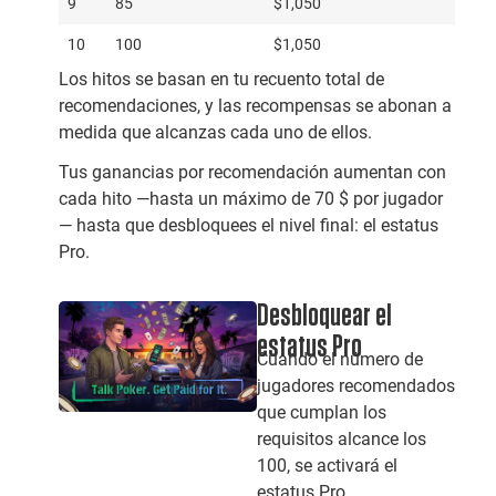
9
85
$1,050
10
100
$1,050
Los hitos se basan en tu recuento total de
recomendaciones, y las recompensas se abonan a
medida que alcanzas cada uno de ellos.
Tus ganancias por recomendación aumentan con
cada hito —hasta un máximo de 70 $ por jugador
— hasta que desbloquees el nivel final: el estatus
Pro.
Desbloquear el
estatus Pro
Cuando el número de
jugadores recomendados
que cumplan los
requisitos alcance los
100, se activará el
estatus Pro.