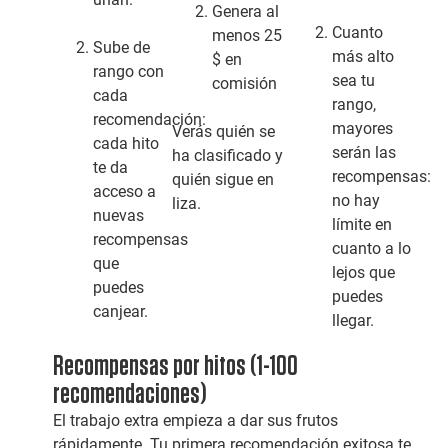
Genera al
Cuanto
menos 25
Sube de
más alto
$ en
rango con
sea tu
comisión
cada
rango,
recomendación:
mayores
Verás quién se
cada hito
serán las
ha clasificado y
te da
recompensas:
quién sigue en
acceso a
no hay
liza.
nuevas
límite en
recompensas
cuanto a lo
que
lejos que
puedes
puedes
canjear.
llegar.
Recompensas por hitos (1-100
recomendaciones)
El trabajo extra empieza a dar sus frutos
rápidamente. Tu primera recomendación exitosa te