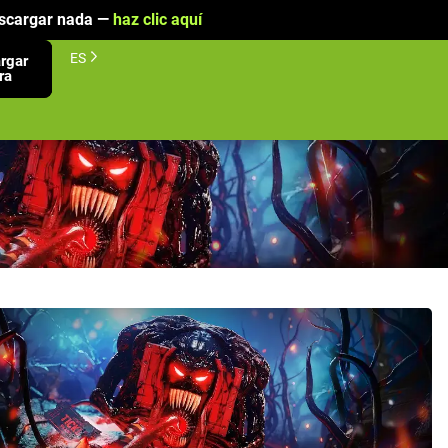
descargar nada —
haz clic aquí
ES
rgar
ra