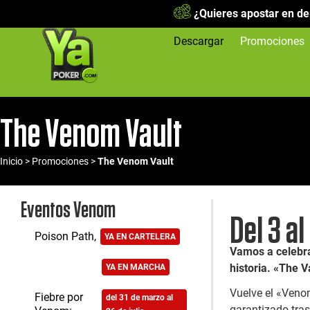
¿Quieres apostar en de
Descargar
Promociones
The Venom Vault
Inicio
>
Promociones
>
The Venom Vault
Eventos Venom
Del 3 a
Poison Path,
YA EN CARTELERA
Vamos a celebr
Venom Vault
historia. «The V
YA EN MARCHA
Vuelve el «Veno
Fiebre por
del 31 de marzo al
garantizado tras