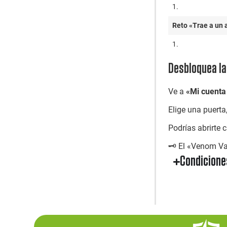
1.
Reto «Trae a un
1.
Desbloquea l
Ve a
«Mi cuenta
Elige una puerta
Podrías abrirte
🗝️ El «Venom Va
Condicione