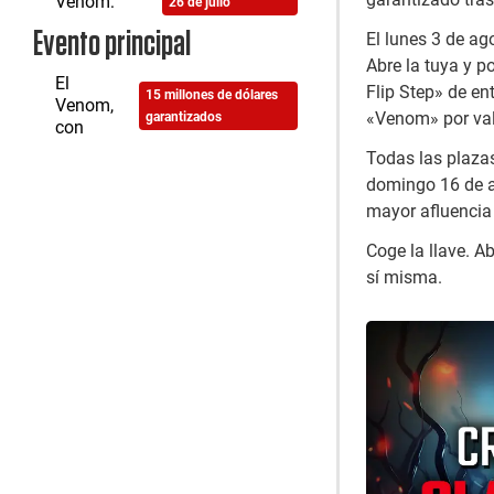
Venom:
26 de julio
Evento principal
El lunes 3 de ag
Abre la tuya y p
El
Flip Step» de en
15 millones de dólares
Venom,
«Venom» por val
garantizados
con
Todas las plazas
domingo 16 de a
mayor afluencia 
Coge la llave. A
sí misma.