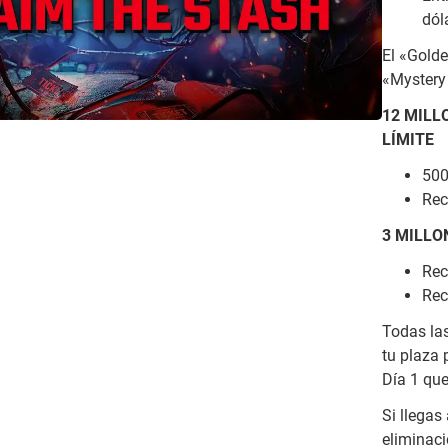
dól
El «Golde
«Mystery
12 MILL
LÍMITE
500
Rec
3 MILLO
Rec
Rec
Todas las
tu plaza 
Día 1 que
Si llegas
eliminaci