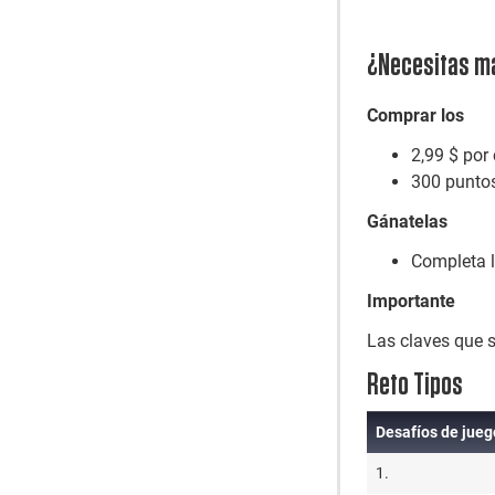
¿Necesitas má
Comprar
los
2,99 $ por 
300 puntos
Gánatelas
Completa l
Importante
Las claves que s
Reto
Tipo
s
Desafíos de jueg
Desafíos de jueg
1.