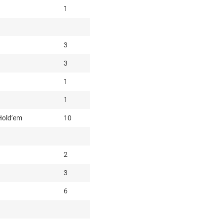
1
3
3
1
1
 Hold’em
10
2
3
6