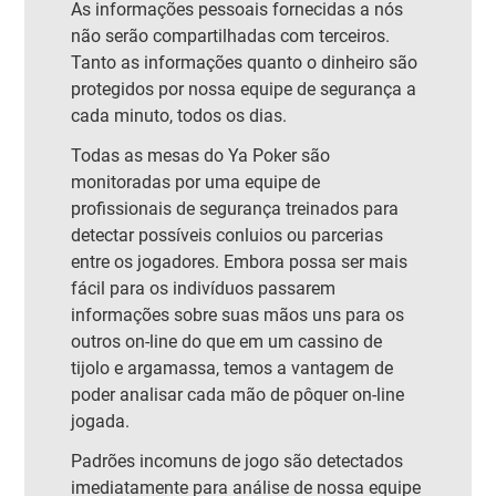
As informações pessoais fornecidas a nós
não serão compartilhadas com terceiros.
Tanto as informações quanto o dinheiro são
protegidos por nossa equipe de segurança a
cada minuto, todos os dias.
Todas as mesas do Ya Poker são
monitoradas por uma equipe de
profissionais de segurança treinados para
detectar possíveis conluios ou parcerias
entre os jogadores. Embora possa ser mais
fácil para os indivíduos passarem
informações sobre suas mãos uns para os
outros on-line do que em um cassino de
tijolo e argamassa, temos a vantagem de
poder analisar cada mão de pôquer on-line
jogada.
Padrões incomuns de jogo são detectados
imediatamente para análise de nossa equipe