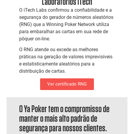
Laboratórios iTech
O iTech Labs confirmou a confiabilidade e a
segurança do gerador de números aleatórios
(RNG) que a Winning Poker Network utiliza
para embaralhar as cartas em sua rede de
pôquer on-line.
O RNG atende ou excede as melhores
práticas na geração de valores imprevisíveis
e estatisticamente aleatórios para a
distribuição de cartas.
Ver certificado RNG
O Ya Poker tem o compromisso de
manter o mais alto padrão de
segurança para nossos clientes.