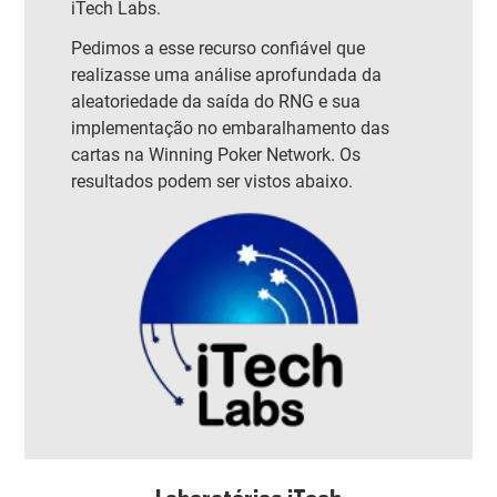
iTech Labs.
Pedimos a esse recurso confiável que
realizasse uma análise aprofundada da
aleatoriedade da saída do RNG e sua
implementação no embaralhamento das
cartas na Winning Poker Network. Os
resultados podem ser vistos abaixo.