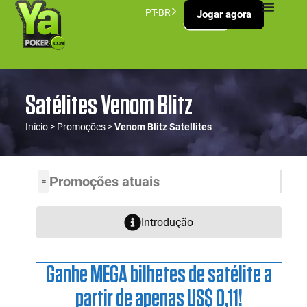
PT-BR
Jogar agora
Satélites Venom Blitz
Início
>
Promoções
>
Venom Blitz Satellites
Promoções atuais
Introdução
Ganhe MEGA bilhetes de satélite a
partir de apenas US$ 0,11!