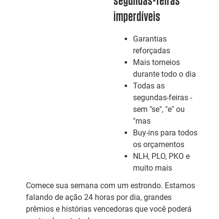
segundas-feiras
imperdíveis
Garantias
reforçadas
Mais torneios
durante todo o dia
Todas as
segundas-feiras -
sem "se", "e" ou
"mas
Buy-ins para todos
os orçamentos
NLH, PLO, PKO e
muito mais
Comece sua semana com um estrondo. Estamos
falando de ação 24 horas por dia, grandes
prêmios e histórias vencedoras que você poderá