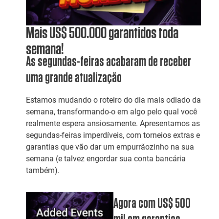
Mais US$ 500.000 garantidos toda
semana!
As segundas-feiras acabaram de receber
uma grande atualização
Estamos mudando o roteiro do dia mais odiado da
semana, transformando-o em algo pelo qual você
realmente espera ansiosamente. Apresentamos as
segundas-feiras imperdíveis, com torneios extras e
garantias que vão dar um empurrãozinho na sua
semana (e talvez engordar sua conta bancária
também).
Agora com US$ 500