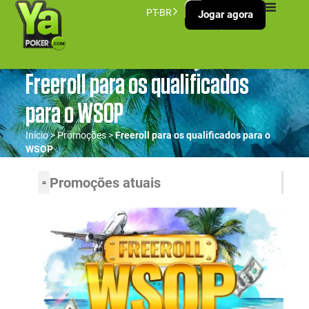
PT-BR
Jogar agora
Freeroll para os qualificados
para o WSOP
Início
>
Promoções
>
Freeroll para os qualificados para o
WSOP
Promoções atuais