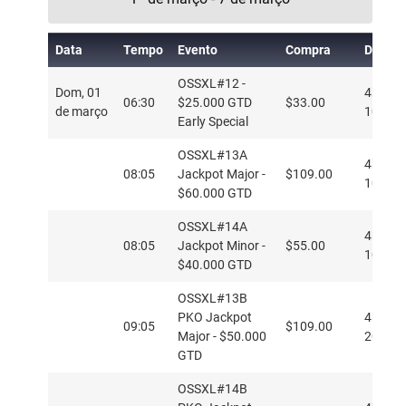
Data
Tempo
Evento
Compra
Detalh
OSSXL#12 -
Dom, 01
4h - 15
06:30
$25.000 GTD
$33.00
de março
100k
Early Special
OSSXL#13A
4h - 15
08:05
Jackpot Major -
$109.00
100k
$60.000 GTD
OSSXL#14A
4h - 15
08:05
Jackpot Minor -
$55.00
100k
$40.000 GTD
OSSXL#13B
PKO Jackpot
4h PKO
09:05
$109.00
Major - $50.000
20/9m 
GTD
OSSXL#14B