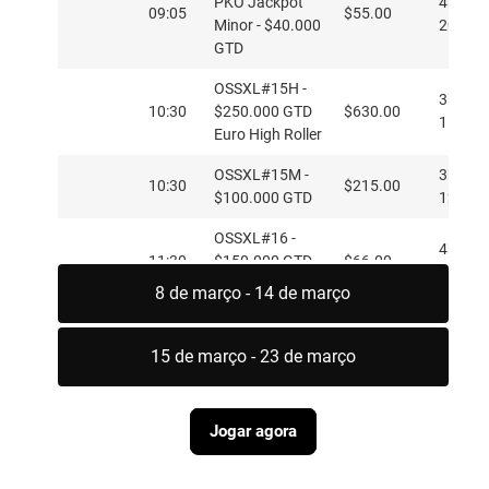
PKO Jackpot
4h PKO
09:05
$55.00
Minor - $40.000
20/8m 
GTD
OSSXL#15H -
3h15 -
10:30
$250.000 GTD
$630.00
15/12m
Euro High Roller
OSSXL#15M -
3h12 -
10:30
$215.00
$100.000 GTD
12/10m
OSSXL#16 -
4h - 15
11:30
$150.000 GTD
$66.00
100k
MB
8 de março - 14 de março
OSSXL#17H
4.5h -
Domingo HR
15 de março - 23 de março
12:05
$630.00
15/30/
KickOff - $750
- 30k
mil garantidos
Jogar agora
OSSXL#17M
4,5h -
12:05
Moneymaker -
$109.00
15/30/
$400.000 GTD
- 30k