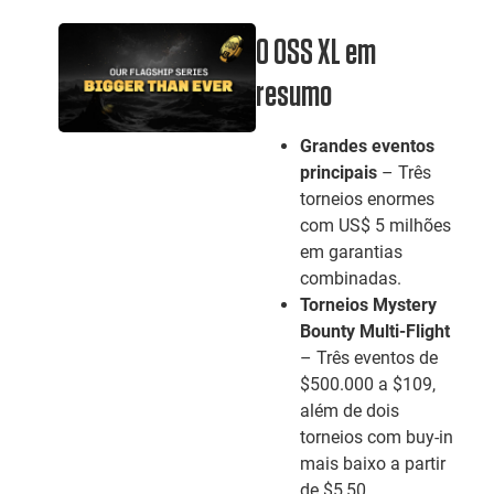
O OSS XL em
resumo
Grandes eventos
principais
– Três
torneios enormes
com US$ 5 milhões
em garantias
combinadas.
Torneios Mystery
Bounty Multi-Flight
– Três eventos de
$500.000 a $109,
além de dois
torneios com buy-in
mais baixo a partir
de $5,50.